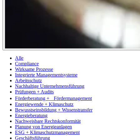
Alle
Compliance
Wirksame Prozesse
Integrierte Managementsysteme
Arbeitsschutz
Nachhaltige Unternehmensführung
Prüfungen + Audits
Förderberatung + Fördermanagement
Energiewende + Klimaschutz
Bewusstseinsbildung + Wissenstransfer
Energieberatung
Nachweisbare Rechtskonformität
Planung von Energieanlagen
ESG + Klimaschutzmanagement
Geschäftsführung