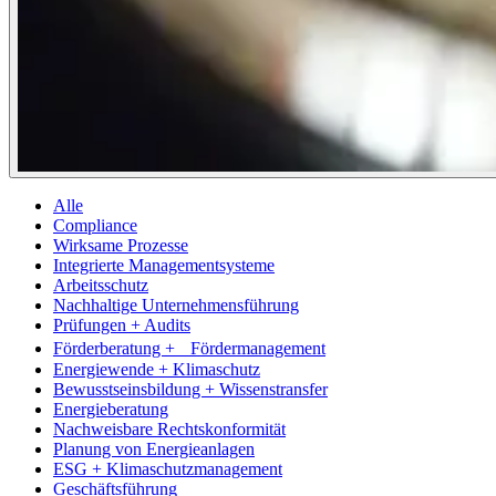
Alle
Compliance
Wirksame Prozesse
Integrierte Managementsysteme
Arbeitsschutz
Nachhaltige Unternehmensführung
Prüfungen + Audits
Förderberatung + Fördermanagement
Energiewende + Klimaschutz
Bewusstseinsbildung + Wissenstransfer
Energieberatung
Nachweisbare Rechtskonformität
Planung von Energieanlagen
ESG + Klimaschutzmanagement
Geschäftsführung