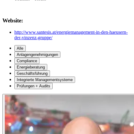
Website:
http://www.santesis.at/energiemanagement-in-den-haeusern-
der-vinzenz-gruppe/
Alle
Anlagengenehmigungen
Compliance
Energieberatung
Geschäftsführung
Integrierte Managementsysteme
Prüfungen + Audits