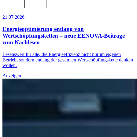
21.07.2026
Energieoptimierung entlang von
Wertschöpfungsketten – neue EENOVA-Beiträge
zum Nachlesen
Lesenswert für alle, die Energieeffizienz nicht nur im eigenen
Betrieb, sondern entlang der gesamten Wertschöpfungskette denken
wollen.
Anzeigen