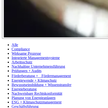
Alle
Compliance
Wirksame Prozesse
Integrierte Managementsysteme
Arbeitsschutz
Nachhaltige Unternehmensführung
Prüfungen + Audits
Förderberatung + Fördermanagement
Energiewende + Klimaschutz
Bewusstseinsbildung + Wissenstransfer
Energieberatung
Nachweisbare Rechtskonformität
Planung von Energieanlagen
ESG + Klimaschutzmanagement
Geschäftsführung