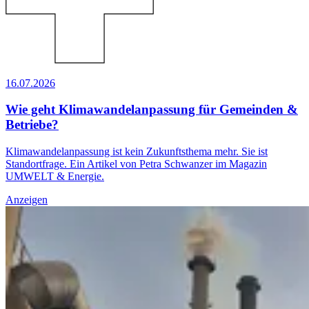
16.07.2026
Wie geht Klimawandelanpassung für Gemeinden &
Betriebe?
Klimawandelanpassung ist kein Zukunftsthema mehr. Sie ist
Standortfrage. Ein Artikel von Petra Schwanzer im Magazin
UMWELT & Energie.
Anzeigen