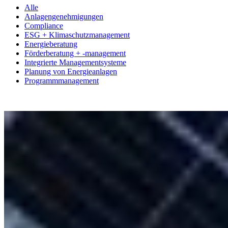
Alle
Anlagengenehmigungen
Compliance
ESG + Klimaschutzmanagement
Energieberatung
Förderberatung + -management
Integrierte Managementsysteme
Planung von Energieanlagen
Programmmanagement