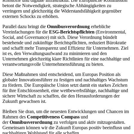
Rohstoffe und digitale Infrastruktur. Die Europäische Kommission
betont die Notwendigkeit, strategische Abhängigkeiten zu
verringern und gleichzeitig die Widerstandsfähigkeit gegenüber
externen Schocks zu erhöhen.
Parallel dazu bringt die
Omnibusverordnung
erhebliche
Vereinfachungen für die
ESG-Berichtspflichten
(Environmental,
Social, and Governance) mit sich. Diese Verordnung bündelt
bestehende und zukünftige Berichtspflichten, reduziert Bürokratie
und schafft mehr Transparenz und Effizienz für Unternehmen. Ziel
ist es, den Verwaltungsaufwand zu minimieren und den
Unternehmen gleichzeitig klare Richtlinien für eine nachhaltige und
verantwortungsvolle Unternehmensführung zu bieten.
Diese Maßnahmen sind entscheidend, um Europas Position als
globaler Innovationsführer zu festigen und nachhaltiges Wachstum
zu fördern. Die Europäische Union setzt damit ein starkes Zeichen
für ihre Entschlossenheit, eine wettbewerbsfähige, nachhaltige und
sichere Wirtschaft zu schaffen, die den Herausforderungen der
Zukunft gewachsen ist.
Bleiben Sie dran, um die neuesten Entwicklungen und Chancen im
Rahmen des
Competitiveness Compass
und
der
Omnibusverordnung
zu verfolgen und aktiv mitzugestalten.
Gemeinsam können wir die Zukunft Europas positiv beeinflusn und
nachhaltigen Wohlstand für alle schaffen.