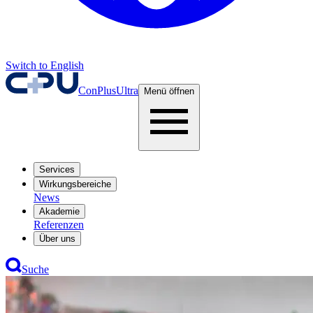
Switch to English
ConPlusUltra
Menü öffnen
Services
Wirkungsbereiche
News
Akademie
Referenzen
Über uns
Suche